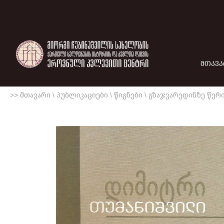
ᲛᲗᲐᲕᲐ
>> მთავარი
\
პუბლიკაციები
\
წიგნები
\
გზაჯვარედინზე წერ