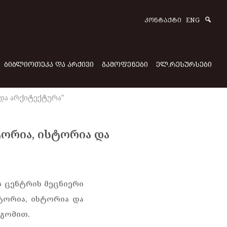
Sear
ᲙᲝᲜᲢᲐᲥᲢᲘ
ENG
ᲑᲘᲑᲚᲘᲝᲗᲔᲙᲐ ᲓᲐ ᲐᲠᲥᲘᲕᲘ
ᲒᲐᲛᲝᲤᲔᲜᲔᲑᲘ
ᲔᲚ.ᲠᲔᲡᲣᲠᲡᲔᲑᲘ
და არქიტექტურა”
ტორია, ისტორია და
ს ცენტრის მეცნიერი
ტორია, ისტორია და
დგომით.