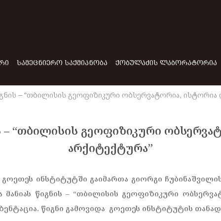
ᲠᲘ
ᲡᲐᲛᲔᲪᲜᲘᲔᲠᲝ ᲡᲐᲥᲛᲘᲐᲜᲝᲑᲐ
ᲥᲝᲑᲣᲚᲐᲫᲘᲡ ᲚᲐᲑᲝᲠᲐᲢᲝᲠᲘᲐ
წიგნის – “თბილისის გეოფიზიკური ობსერვატორია, ისტორია 
ის – “თბილისის გეოფიზიკური ობსერვა
არქიტექტურა”
 გოეთეს ინსტიტუტში გაიმართა გიორგი ჩუბინაშვილი
ა მანიას წიგნის – “თბილისის გეოფიზიკური ობსერვა
ზენტაცია. წიგნი გამოვიდა გოეთეს ინსტიტუტის თანა