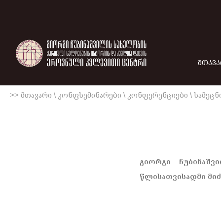
ᲛᲗᲐᲕᲐ
>> მთავარი
\
კონფსემინარები
\
კონფერენციები
\
სამეცნ
გიორგი ჩუბინაშვ
წლისათვისადმი მი