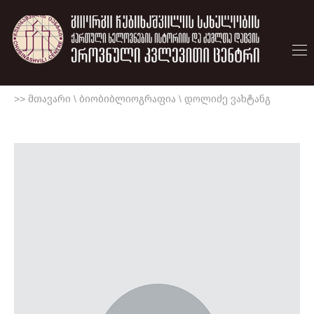
>> მთავარი
\
ბიობიბლიოგრაფია
\
დოლიძე ვახტანგ