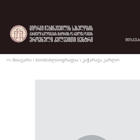
ᲛᲗᲐᲕᲐ
>> მთავარი
\
ბიობიბლიოგრაფია
\
კაჭარავა კარლო