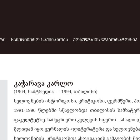
ᲠᲘ
ᲡᲐᲛᲔᲪᲜᲘᲔᲠᲝ ᲡᲐᲥᲛᲘᲐᲜᲝᲑᲐ
ᲥᲝᲑᲣᲚᲐᲫᲘᲡ ᲚᲐᲑᲝᲠᲐᲢᲝᲠᲘᲐ
კაჭარავა კარლო
(1964, სამტრედია – 1994, თბილისი)
ხელოვნების ისტორიკოსი, კრიტიკოსი, ფერმწერი, პო
1981-1986 წლებში სწავლობდა თბილისის სამხატვ
ფაკულტეტზე. სამეცნიერო კვლევის სფერო – ახალი და
წლიდან იყო ჟურნალის «ლიტერატურა და ხელოვნება
ხელოვნების კრიტიკოსთა ასოციაციის გამგეობის წე