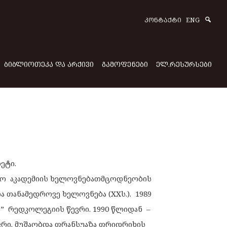
Sear
ᲙᲝᲜᲢᲐᲥᲢᲘ
ENG
ᲑᲘᲑᲚᲘᲝᲗᲔᲙᲐ ᲓᲐ ᲐᲠᲥᲘᲕᲘ
ᲒᲐᲛᲝᲤᲔᲜᲔᲑᲘ
ᲔᲚ.ᲠᲔᲡᲣᲠᲡᲔᲑᲘ
ეტი.
რო აკადემიის ხელოვნებათმცოდნეობის
 თანამედროვე ხელოვნება (XXს.). 1989
” რედკოლეგიის წევრი. 1990 წლიდან –
ვრი. მუშაობდა ფრანსუაზა ფრიდრიხის