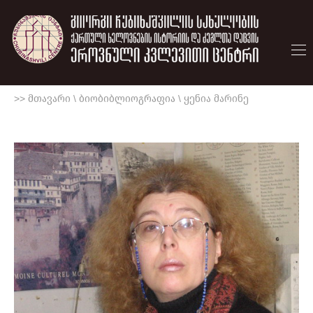
>> მთავარი
\
ბიობიბლიოგრაფია
\
ყენია მარინე