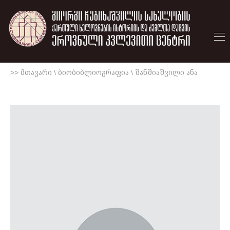
>> მთავარი
\
ბიობიბლიოგრაფია
\
შანშიაშვილი ანა