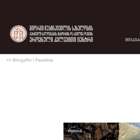
ᲛᲗᲐᲕᲐ
>> მთავარი
\
Parekhta