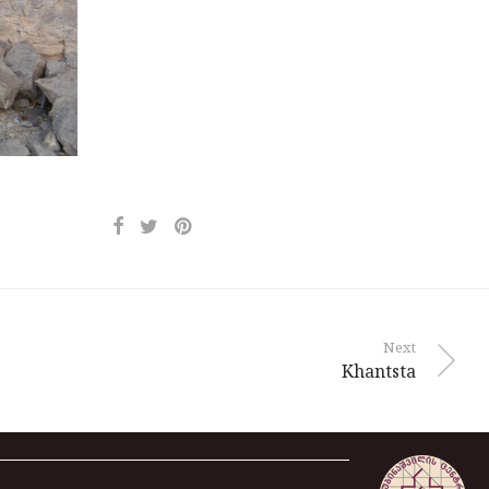
Next
Khantsta