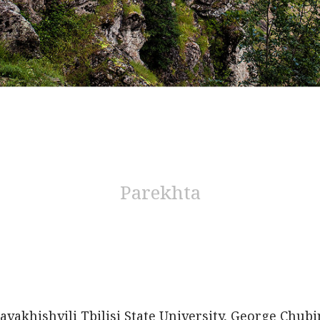
Parekhta
avakhishvili Tbilisi State University, George Chubi