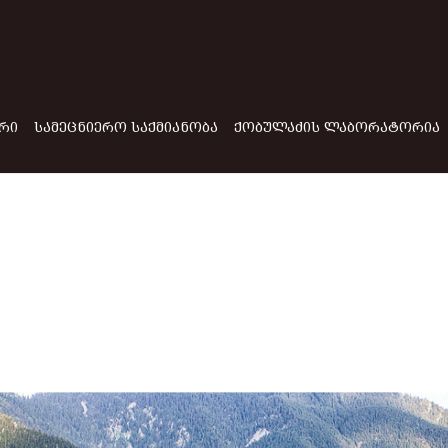
ᲠᲘ
ᲡᲐᲛᲔᲪᲜᲘᲔᲠᲝ ᲡᲐᲥᲛᲘᲐᲜᲝᲑᲐ
ᲥᲝᲑᲣᲚᲐᲫᲘᲡ ᲚᲐᲑᲝᲠᲐᲢᲝᲠᲘᲐ