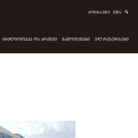
Sear
ᲙᲝᲜᲢᲐᲥᲢᲘ
ENG
ᲑᲘᲑᲚᲘᲝᲗᲔᲙᲐ ᲓᲐ ᲐᲠᲥᲘᲕᲘ
ᲒᲐᲛᲝᲤᲔᲜᲔᲑᲘ
ᲔᲚ.ᲠᲔᲡᲣᲠᲡᲔᲑᲘ