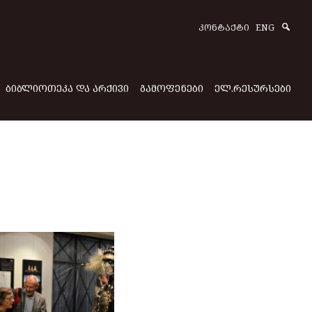
Sear
ᲙᲝᲜᲢᲐᲥᲢᲘ
ENG
ᲑᲘᲑᲚᲘᲝᲗᲔᲙᲐ ᲓᲐ ᲐᲠᲥᲘᲕᲘ
ᲒᲐᲛᲝᲤᲔᲜᲔᲑᲘ
ᲔᲚ.ᲠᲔᲡᲣᲠᲡᲔᲑᲘ