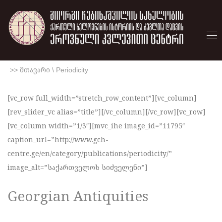
>> მთავარი
\
Periodicity
[vc_row full_width=”stretch_row_content”][vc_column]
[rev_slider_vc alias=”title”][/vc_column][/vc_row][vc_row]
[vc_column width=”1/3″][mvc_ihe image_id=”11795″
caption_url=”http://www.gch-
centre.ge/en/category/publications/periodicity/”
image_alt=”საქართველოს სიძველენი”]
Georgian Antiquities