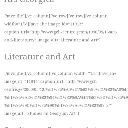
[/mvc_ihe][/vc_column][/vc_row][vc_row][vc_column
width=”1/3″][mvc_ihe image_id=”11913″
caption_url=”http://www.gch-centre.ge/en/1990/05/13/art-
and-literature/” image_alt=”Literature and Art”]
Literature and Art
[/mvc_ihe][/vc_column][vc_column width=”1/3″][mvc_ihe
image_id=”11914″ caption_url=”http://www.gch-
centre.ge/2000/05/13/%E1%83%A5%E1%83%90%E1%83%A
%E1%83%AE%E1%83%94%E1%83%9A%E1%83%9D%E1%83%9
%E1%83%9C%E1%83%90%E1%83%A0%E1%83%99-2/”
image_alt=”Studies on Georgian Art”]