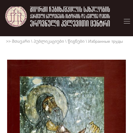
>> მთავარი
\
პუბლიკაციები
\
წიგნები
\
Избранные труды