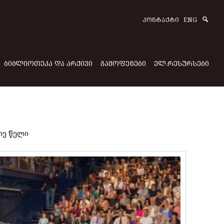
Sear
ᲙᲝᲜᲢᲐᲥᲢᲘ
ENG
ᲑᲘᲑᲚᲘᲝᲗᲔᲙᲐ ᲓᲐ ᲐᲠᲥᲘᲕᲘ
ᲒᲐᲛᲝᲤᲔᲜᲔᲑᲘ
ᲔᲚ.ᲠᲔᲡᲣᲠᲡᲔᲑᲘ