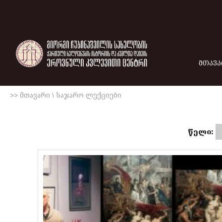
ᲛᲗᲐᲕᲐ
>> მთავარი
\
საჯარო ლექციები
წელი: