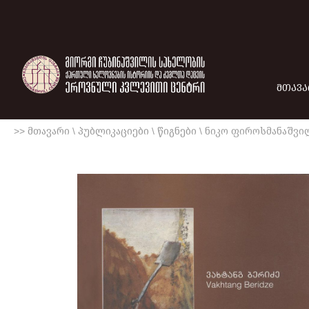
ᲛᲗᲐᲕᲐ
>> მთავარი
\
პუბლიკაციები
\
წიგნები
\
ნიკო ფიროსმანაშვი