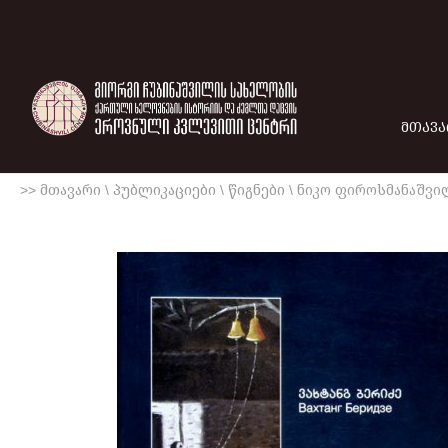
ᲛᲗᲐᲕᲐ
>> მთავარი
\
პუბლიკაციები
\
წიგნები
\
ნიკო ფიროსმანაშვი