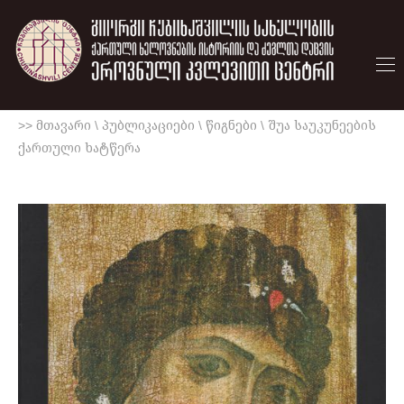
>> მთავარი
\
პუბლიკაციები
\
წიგნები
\
შუა საუკუნეების
ქართული ხატწერა