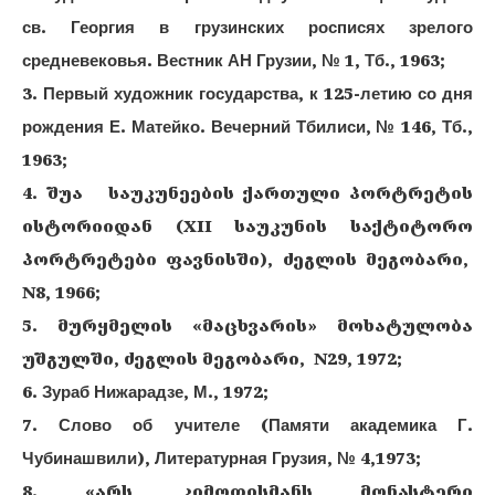
св. Георгия в грузинских росписях зрелого
средневековья. Вестник АН Грузии, № 1, Тб., 1963;
3. Первый художник государства, к 125-летию со дня
рождения Е. Матейко. Вечерний Тбилиси, № 146, Тб.,
1963;
4. შუა საუკუნეების ქართული პორტრეტის
ისტორიიდან (XII საუკუნის საქტიტორო
პორტრეტები ფავნისში), ძეგლის მეგობარი,
N8, 1966;
5. მურყმელის «მაცხვარის» მოხატულობა
უშგულში, ძეგლის მეგობარი, N29, 1972;
6. Зураб Нижарадзе, М., 1972;
7. Слово об учителе (Памяти академика Г.
Чубинашвили), Литературная Грузия, № 4,1973;
8. «არს კიმოთისმანს მონასტერი