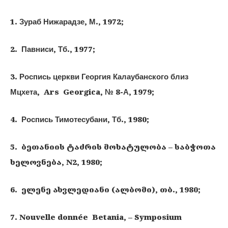
1.
Зураб Нижарадзе, М., 1972;
2. Павниси, Тб., 1977;
3. Роспись церкви Георгия Калаубанского близ
Мцхета, Ars Georgica, № 8-А, 1979;
4. Роспись Тимотесубани, Тб., 1980;
5. ბეთანიის ტაძრის მოხატულობა – საბჭოთა
ხელოვნება, N2, 1980;
6. ელენე ახვლედიანი (ალბომი), თბ., 1980;
7. Nouvelle donnée Betania, – Symposium