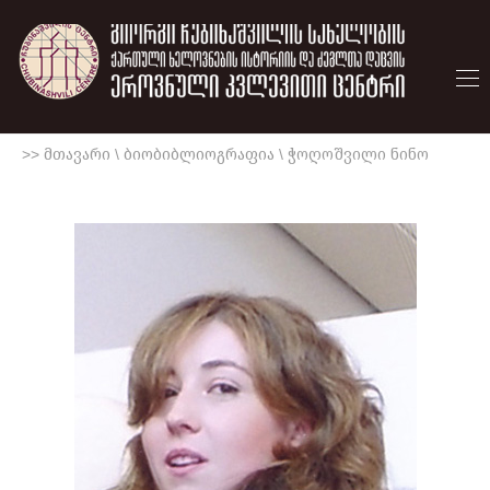
>> მთავარი
\
ბიობიბლიოგრაფია
\
ჭოღოშვილი ნინო