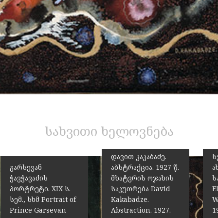
ე
ა
სახვითი ხელოვნება
ზ
თ
დავით კაკაბაძე.
სე
გარსევან
აბსტრაქცია. 1927 წ.
ა
ჭავჭავაძის
მხატვრის ოჯახის
ს
პორტრეტი. XIX ს.
საკუთრება David
E
სემ., სხმ Portrait of
Kakabadze.
W
Prince Garsevan
Abstraction. 1927.
1