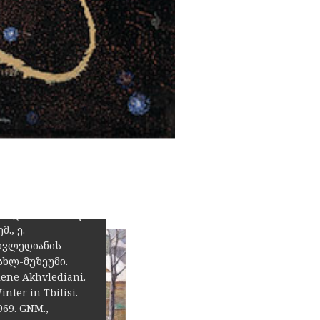
ლენე
ხვლედიანი.
ამთარი
ბილისში. 1969 წ.
მ., ე.
ხვლედიანის
ახლ-მუზეუმი.
lene Akhvlediani.
inter in Tbilisi.
969. GNM.,