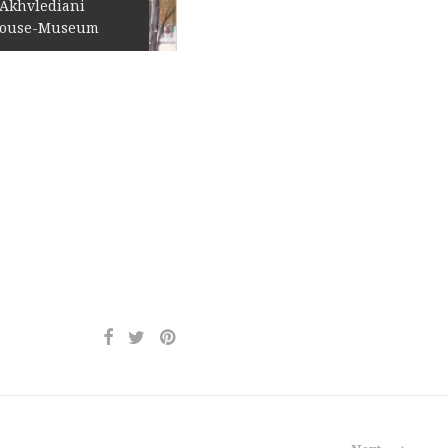
.Akhvlediani
ouse-Museum