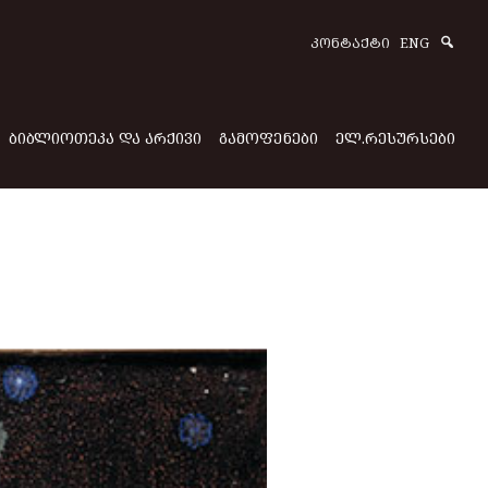
Sear
ᲙᲝᲜᲢᲐᲥᲢᲘ
ENG
ᲑᲘᲑᲚᲘᲝᲗᲔᲙᲐ ᲓᲐ ᲐᲠᲥᲘᲕᲘ
ᲒᲐᲛᲝᲤᲔᲜᲔᲑᲘ
ᲔᲚ.ᲠᲔᲡᲣᲠᲡᲔᲑᲘ