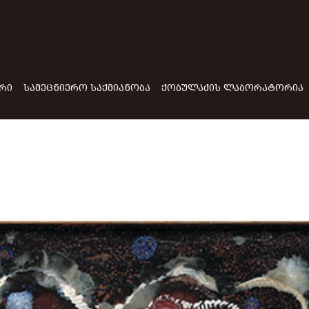
ᲠᲘ
ᲡᲐᲛᲔᲪᲜᲘᲔᲠᲝ ᲡᲐᲥᲛᲘᲐᲜᲝᲑᲐ
ᲥᲝᲑᲣᲚᲐᲫᲘᲡ ᲚᲐᲑᲝᲠᲐᲢᲝᲠᲘᲐ