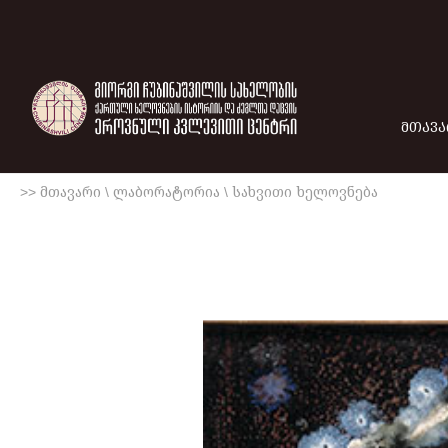
ᲛᲗᲐᲕᲐ
>> მთავარი
\
ლაბორატორია
\
სახვითი ხელოვნება