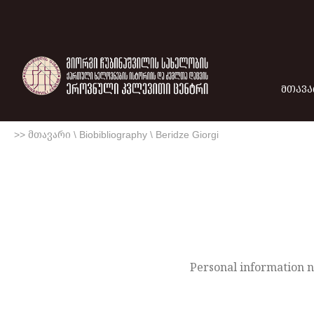
ᲛᲗᲐᲕᲐ
>> მთავარი
\
Biobibliography
\
Beridze Giorgi
Personal information n