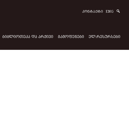
Sear
ᲙᲝᲜᲢᲐᲥᲢᲘ
ENG
ᲑᲘᲑᲚᲘᲝᲗᲔᲙᲐ ᲓᲐ ᲐᲠᲥᲘᲕᲘ
ᲒᲐᲛᲝᲤᲔᲜᲔᲑᲘ
ᲔᲚ.ᲠᲔᲡᲣᲠᲡᲔᲑᲘ