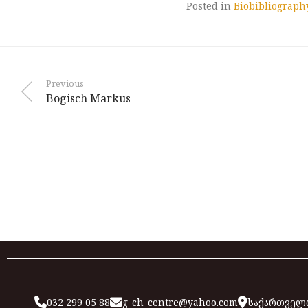
Posted in
Biobibliograph
Previous
Bogisch Markus
032 299 05 88
g_ch_centre@yahoo.com
საქართველო