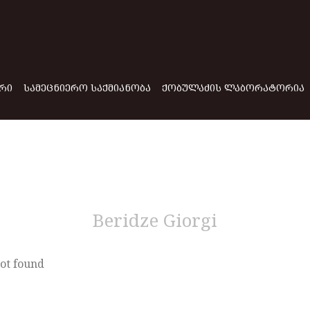
ᲠᲘ
ᲡᲐᲛᲔᲪᲜᲘᲔᲠᲝ ᲡᲐᲥᲛᲘᲐᲜᲝᲑᲐ
ᲥᲝᲑᲣᲚᲐᲫᲘᲡ ᲚᲐᲑᲝᲠᲐᲢᲝᲠᲘᲐ
Beridze Giorgi
ot found