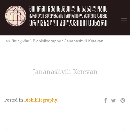
>> მთავარი
\
Biobibliography
\
Jananashvili Ketevan
Jananashvili Ketevan
Posted in
Biobibliography
.