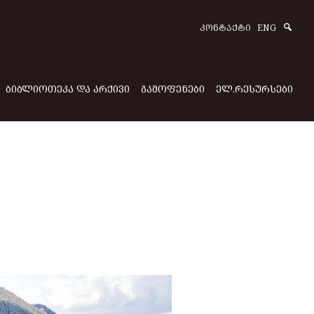
Sear
ᲙᲝᲜᲢᲐᲥᲢᲘ
ENG
ᲑᲘᲑᲚᲘᲝᲗᲔᲙᲐ ᲓᲐ ᲐᲠᲥᲘᲕᲘ
ᲒᲐᲛᲝᲤᲔᲜᲔᲑᲘ
ᲔᲚ.ᲠᲔᲡᲣᲠᲡᲔᲑᲘ