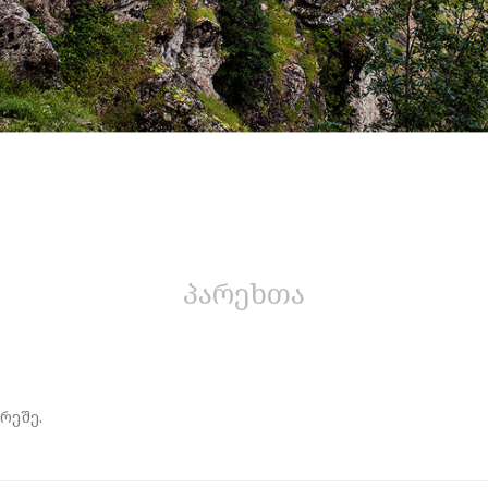
პარეხთა
რეშე.