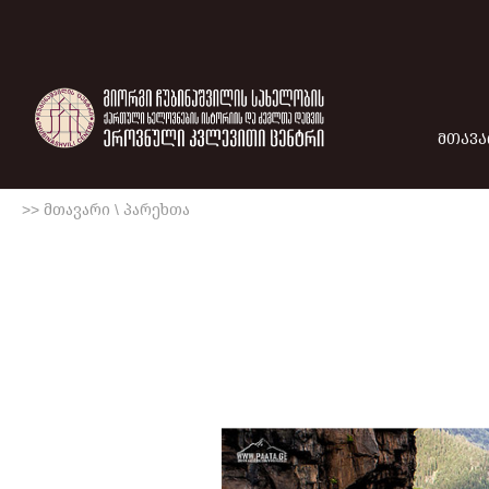
ᲛᲗᲐᲕᲐ
>> მთავარი
\
პარეხთა