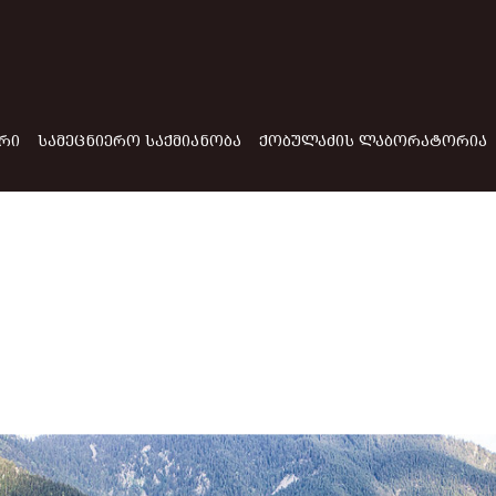
ᲠᲘ
ᲡᲐᲛᲔᲪᲜᲘᲔᲠᲝ ᲡᲐᲥᲛᲘᲐᲜᲝᲑᲐ
ᲥᲝᲑᲣᲚᲐᲫᲘᲡ ᲚᲐᲑᲝᲠᲐᲢᲝᲠᲘᲐ