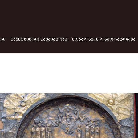
ᲠᲘ
ᲡᲐᲛᲔᲪᲜᲘᲔᲠᲝ ᲡᲐᲥᲛᲘᲐᲜᲝᲑᲐ
ᲥᲝᲑᲣᲚᲐᲫᲘᲡ ᲚᲐᲑᲝᲠᲐᲢᲝᲠᲘᲐ