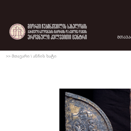
ᲛᲗᲐᲕᲐ
>> მთავარი
\
ანჩის ხატი