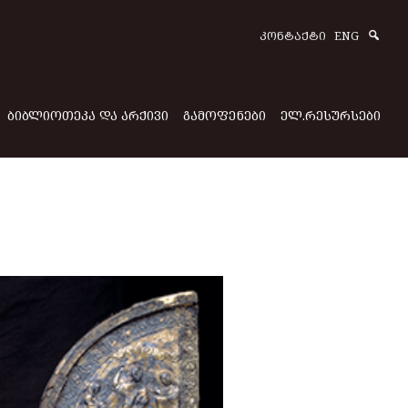
Sear
ᲙᲝᲜᲢᲐᲥᲢᲘ
ENG
ᲑᲘᲑᲚᲘᲝᲗᲔᲙᲐ ᲓᲐ ᲐᲠᲥᲘᲕᲘ
ᲒᲐᲛᲝᲤᲔᲜᲔᲑᲘ
ᲔᲚ.ᲠᲔᲡᲣᲠᲡᲔᲑᲘ