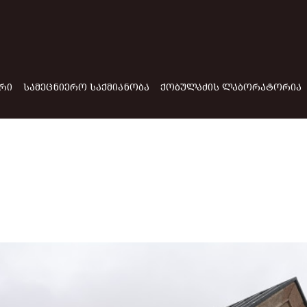
ᲠᲘ
ᲡᲐᲛᲔᲪᲜᲘᲔᲠᲝ ᲡᲐᲥᲛᲘᲐᲜᲝᲑᲐ
ᲥᲝᲑᲣᲚᲐᲫᲘᲡ ᲚᲐᲑᲝᲠᲐᲢᲝᲠᲘᲐ