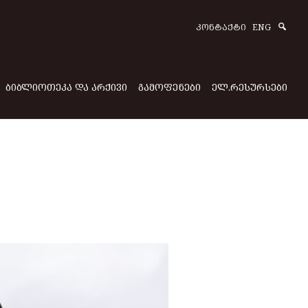
Sear
ᲙᲝᲜᲢᲐᲥᲢᲘ
ENG
ᲑᲘᲑᲚᲘᲝᲗᲔᲙᲐ ᲓᲐ ᲐᲠᲥᲘᲕᲘ
ᲒᲐᲛᲝᲤᲔᲜᲔᲑᲘ
ᲔᲚ.ᲠᲔᲡᲣᲠᲡᲔᲑᲘ