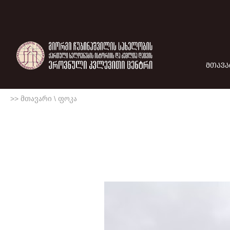
ᲛᲗᲐᲕᲐ
>> მთავარი
\
ფოკა