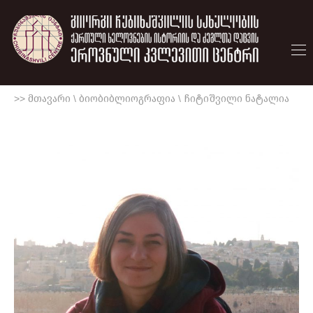
>> მთავარი
\
ბიობიბლიოგრაფია
\
ჩიტიშვილი ნატალია