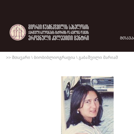
ᲛᲗᲐᲕᲐ
>> მთავარი
\
ბიობიბლიოგრაფია
\
გაბაშვილი მარიამ