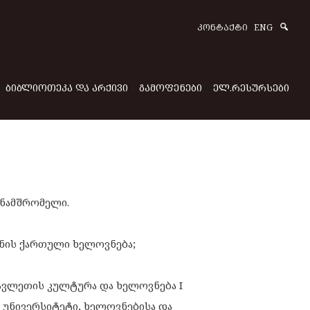
Sear
ᲙᲝᲜᲢᲐᲥᲢᲘ
ENG
ᲑᲘᲑᲚᲘᲝᲗᲔᲙᲐ ᲓᲐ ᲐᲠᲥᲘᲕᲘ
ᲒᲐᲛᲝᲤᲔᲜᲔᲑᲘ
ᲔᲚ.ᲠᲔᲡᲣᲠᲡᲔᲑᲘ
ნამშრომელი.
ნის ქართული ხელოვნება;
ვლეთის კულტურა და ხელოვნება I
უნივერსიტეტი, ხელოვნებისა და