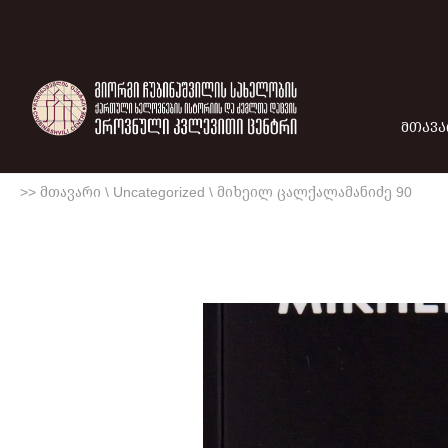
ᲛᲗᲐᲕᲐ
>> მთავარი
\
Uncategorized
\
მიხეილ ცალქალამანიძე 90