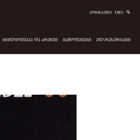
Sear
ᲙᲝᲜᲢᲐᲥᲢᲘ
ENG
ᲑᲘᲑᲚᲘᲝᲗᲔᲙᲐ ᲓᲐ ᲐᲠᲥᲘᲕᲘ
ᲒᲐᲛᲝᲤᲔᲜᲔᲑᲘ
ᲔᲚ.ᲠᲔᲡᲣᲠᲡᲔᲑᲘ