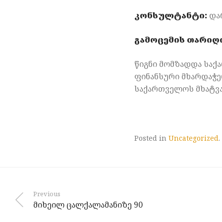
კონსულტანტი:
და
გამოცემის თარიღი
წიგნი მომზადდა სა
ფინანსური მხარდაჭ
საქართველოს მხატვ
Posted in
Uncategorized
.
Previous
მიხეილ ცალქალამანიზე 90