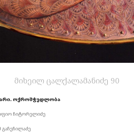
მიხეილ ცალქალამანიძე 90
არი.
ოქრომჭედლობა
ფიო ჩიტორელიძე
 გაჩეჩილაძე