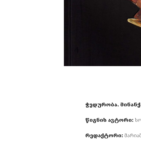
ჭედურობა.
მინანქ
წიგნის
ავტორი:
სო
რედაქტორი:
მარიამ