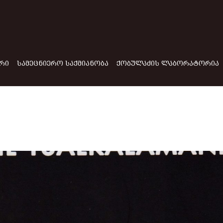
ᲠᲘ
ᲡᲐᲛᲔᲪᲜᲘᲔᲠᲝ ᲡᲐᲥᲛᲘᲐᲜᲝᲑᲐ
ᲥᲝᲑᲣᲚᲐᲫᲘᲡ ᲚᲐᲑᲝᲠᲐᲢᲝᲠᲘᲐ