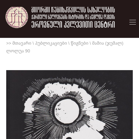
>> მთავარი
\
პუბლიკაციები
\
წიგნები
\
მამია (ჯემალ)
ლოლუა 90