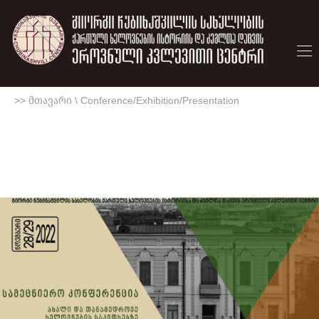
>> მთავარი
\
Conference/Exhibition/Presentation