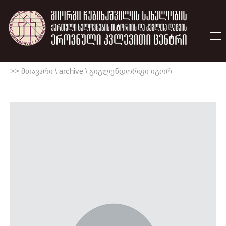
>> მთავარი
\
archive
\
გიგლენდორფი იგორ