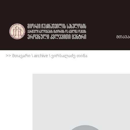
ᲛᲗᲐᲕᲐ
>> მთავარი
\
archive
\
ვირსალაძე თინა