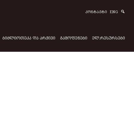
Sear
ᲙᲝᲜᲢᲐᲥᲢᲘ
ENG
ᲑᲘᲑᲚᲘᲝᲗᲔᲙᲐ ᲓᲐ ᲐᲠᲥᲘᲕᲘ
ᲒᲐᲛᲝᲤᲔᲜᲔᲑᲘ
ᲔᲚ.ᲠᲔᲡᲣᲠᲡᲔᲑᲘ