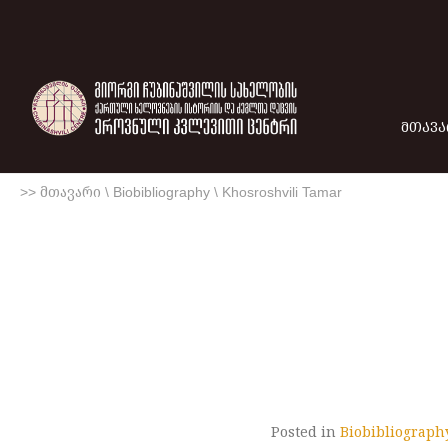
ᲛᲗᲐᲕᲐ
>> მთავარი
\
Biobibliography
\
Khosroshvili Tamar
Posted in
Biobibliograph