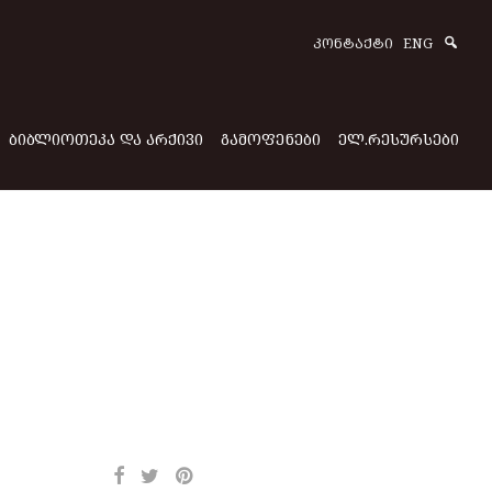
Sear
ᲙᲝᲜᲢᲐᲥᲢᲘ
ENG
ᲑᲘᲑᲚᲘᲝᲗᲔᲙᲐ ᲓᲐ ᲐᲠᲥᲘᲕᲘ
ᲒᲐᲛᲝᲤᲔᲜᲔᲑᲘ
ᲔᲚ.ᲠᲔᲡᲣᲠᲡᲔᲑᲘ