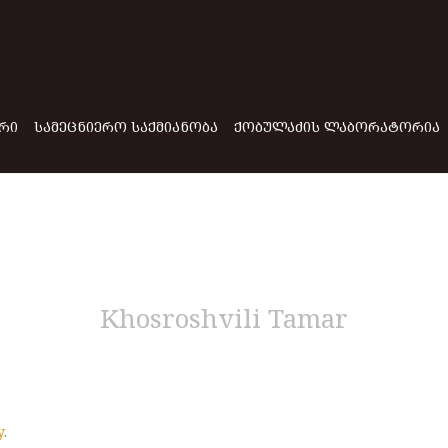
ᲠᲘ
ᲡᲐᲛᲔᲪᲜᲘᲔᲠᲝ ᲡᲐᲥᲛᲘᲐᲜᲝᲑᲐ
ᲥᲝᲑᲣᲚᲐᲫᲘᲡ ᲚᲐᲑᲝᲠᲐᲢᲝᲠᲘᲐ
Khosroshvili Tamar
y
.