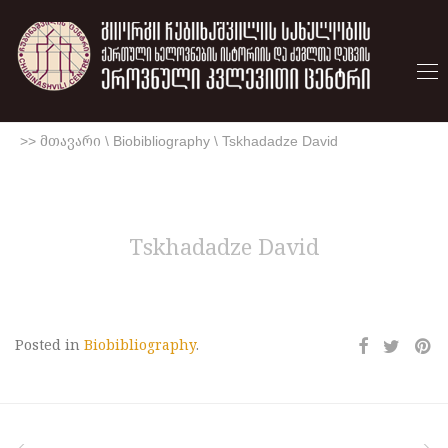
>> მთავარი
\
Biobibliography
\
Tskhadadze David
Tskhadadze David
Posted in
Biobibliography
.