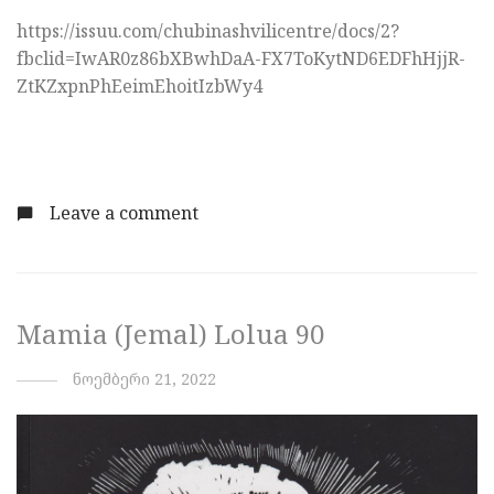
https://issuu.com/chubinashvilicentre/docs/2?
fbclid=IwAR0z86bXBwhDaA-FX7ToKytND6EDFhHjjR-
ZtKZxpnPhEeimEhoitIzbWy4
Leave a comment
Mamia (Jemal) Lolua 90
ნოემბერი 21, 2022