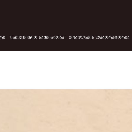
ᲠᲘ
ᲡᲐᲛᲔᲪᲜᲘᲔᲠᲝ ᲡᲐᲥᲛᲘᲐᲜᲝᲑᲐ
ᲥᲝᲑᲣᲚᲐᲫᲘᲡ ᲚᲐᲑᲝᲠᲐᲢᲝᲠᲘᲐ