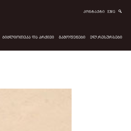
Sear
ᲙᲝᲜᲢᲐᲥᲢᲘ
ENG
ᲑᲘᲑᲚᲘᲝᲗᲔᲙᲐ ᲓᲐ ᲐᲠᲥᲘᲕᲘ
ᲒᲐᲛᲝᲤᲔᲜᲔᲑᲘ
ᲔᲚ.ᲠᲔᲡᲣᲠᲡᲔᲑᲘ