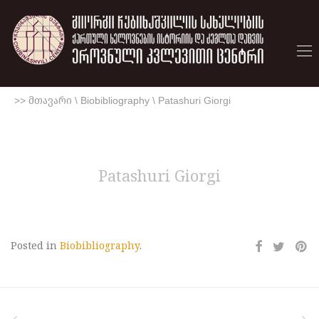
>> მთავარი
\
Biobibliography
\
Patashuri Giorgi
Patashuri Giorgi
Posted in
Biobibliography
.