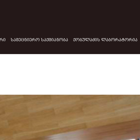
ᲠᲘ
ᲡᲐᲛᲔᲪᲜᲘᲔᲠᲝ ᲡᲐᲥᲛᲘᲐᲜᲝᲑᲐ
ᲥᲝᲑᲣᲚᲐᲫᲘᲡ ᲚᲐᲑᲝᲠᲐᲢᲝᲠᲘᲐ