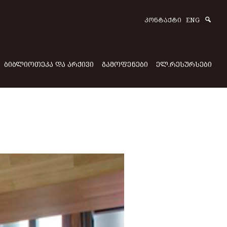
Sear
ᲙᲝᲜᲢᲐᲥᲢᲘ
ENG
ᲑᲘᲑᲚᲘᲝᲗᲔᲙᲐ ᲓᲐ ᲐᲠᲥᲘᲕᲘ
ᲒᲐᲛᲝᲤᲔᲜᲔᲑᲘ
ᲔᲚ.ᲠᲔᲡᲣᲠᲡᲔᲑᲘ