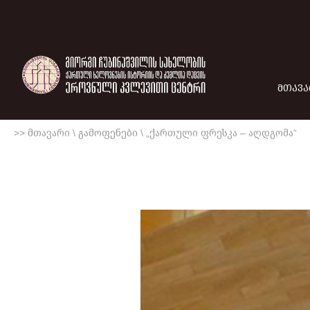
ᲛᲗᲐᲕᲐ
>> მთავარი
\
გამოფენები
\
„ქართული ფრესკა – აღდგომა“